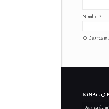
Nombre
*
Guarda mi 
IGNACIO B
Acerca de m