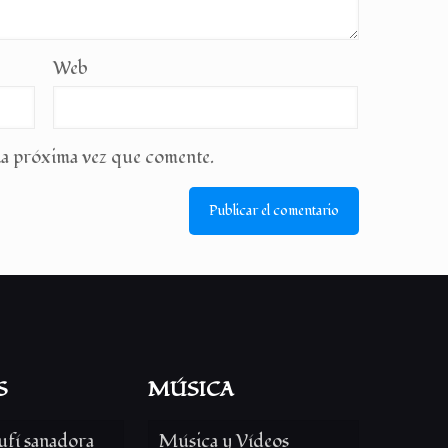
Web
la próxima vez que comente.
S
MÚSICA
ufí sanadora
Música y Vídeos