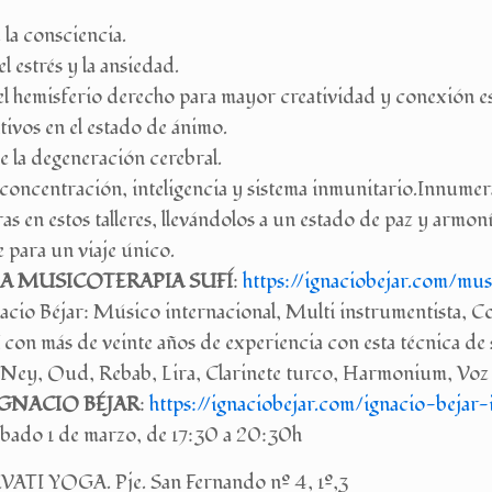
la consciencia.
 estrés y la ansiedad.
l hemisferio derecho para mayor creatividad y conexión es
ivos en el estado de ánimo.
 la degeneración cerebral.
concentración, inteligencia y sistema inmunitario.Innumera
s en estos talleres, llevándolos a un estado de paz y armo
e para un viaje único.
LA MUSICOTERAPIA SUFÍ
:
https://ignaciobejar.
com/musi
nacio Béjar: Músico internacional, Multi instrumentista, 
 con más de veinte años de experiencia con esta técnica de 
 Ney, Oud, Rebab, Lira, Clarinete turco, Harmonium, Voz
IGNACIO BÉJAR
:
https://ignaciobejar.com/
ignacio-bejar-
bado 1 de marzo, de 17:30 a 20:30h
ATI YOGA. Pje. San Fernando nº 4, 1º,3