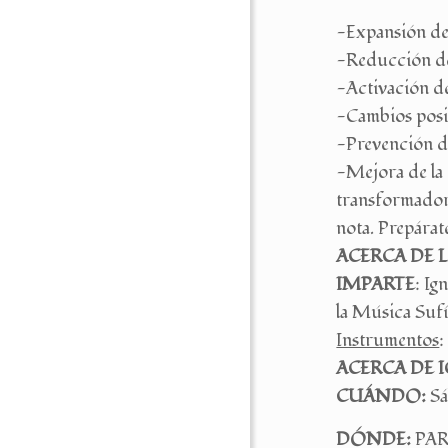
-Expansión de 
-Reducción del
-Activación de
-Cambios posit
-Prevención de
-Mejora de la 
transformadora
nota. Prepárat
ACERCA DE 
IMPARTE
: Ig
la Música Sufí
Instrumentos
:
ACERCA DE 
CUÁNDO:
Sá
DÓNDE:
PARV