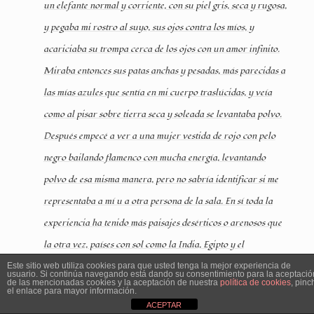
un elefante normal y corriente, con su piel gris, seca y rugosa,
y pegaba mi rostro al suyo, sus ojos contra los míos, y
acariciaba su trompa cerca de los ojos con un amor infinito.
Miraba entonces sus patas anchas y pesadas, más parecidas a
las mías azules que sentía en mi cuerpo traslúcidas, y veía
como al pisar sobre tierra seca y soleada se levantaba polvo.
Después empecé a ver a una mujer vestida de rojo con pelo
negro bailando flamenco con mucha energía, levantando
polvo de esa misma manera, pero no sabría identificar si me
representaba a mí u a otra persona de la sala. En sí toda la
experiencia ha tenido más paisajes desérticos o arenosos que
la otra vez, países con sol como la India, Egipto y el
Mediterráneo en general.
Este sitio web utiliza cookies para que usted tenga la mejor experiencia de
usuario. Si continúa navegando está dando su consentimiento para la aceptació
de las mencionadas cookies y la aceptación de nuestra
política de cookies
, pinc
el enlace para mayor información.
ACEPTAR