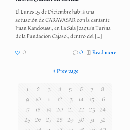
El Lunes 15 de Diciembre habrá una
actuación de CARAVASAR con la cantante
Iman Kandoussi, en La Sala Joaquín Turina
de la Fundación Cajasol, dentro del
[…]
0
0
Read more
Prev page
1
2
3
4
5
6
7
8
9
10
11
12
13
14
15
16
17
18
19
20
21
22
23
24
25
26
27
28
29
30
31
32