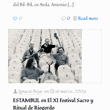
del Bil-Bil, en Avda. Antonio
[…]
0
0
Read more
Ignacio Béjar
on
16 marzo, 2009
ESTAMBUL en El XI Festival Sacro y
Ritual de Riogordo