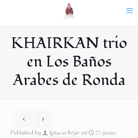
KHAIRKAN trio
en Los Baños
Arabes de Ronda
Published by
Ignacio Béjar
on
27 junio,