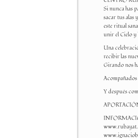
CENTRO RUBAY
Si nunca has p
sacar tus alas
este ritual sa
unir el Cielo y 
Una celebració
recibir las nue
Girando nos ha
Acompañados de
Y después com
APORTACIÓ
INFORMACIÓ
www.rubayat.
www.ignaciobe