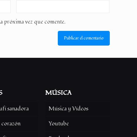
la próxima vez que comente.
S
MÚSICA
ufí sanadora
Música y Vídeos
l corazón
Youtube