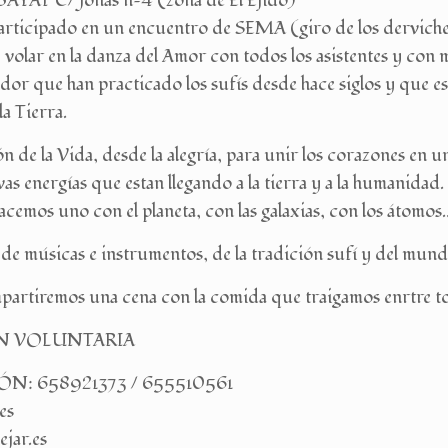
AT C/ Jonás nº4 (zona de El Ejido)
articipado en un encuentro de SEMA (giro de los derviche
 y volar en la danza del Amor con todos los asistentes y con
nador que han practicado los sufís desde hace siglos y que
la Tierra.
n de la Vida, desde la alegría, para unir los corazones en u
vas energías que estan llegando a la tierra y a la humanidad.
cemos uno con el planeta, con las galaxias, con los átomos….
 músicas e instrumentos, de la tradición sufí y del mund
partiremos una cena con la comida que traigamos enrtre t
N VOLUNTARIA
N: 658921373 / 655510561
es
jar.es