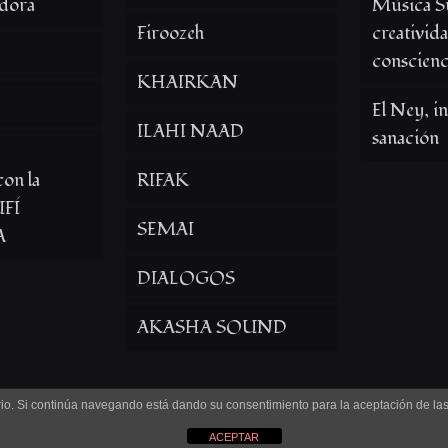
dora
Música Su
Firoozeh
creativid
conscienc
KHAIRKAN
El Ney, i
ILAHI NAAD
sanación
con la
RIFAK
FÍ
SEMAI
A
DIALOGOS
AKASHA SOUND
uario. Si continúa navegando está dando su consentimiento para la aceptación de l
ACEPTAR