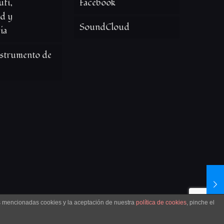
fí,
Facebook
ad y
SoundCloud
ia
nstrumento de
as mencionadas cookies y la aceptación de nuestra
política de cookies
, pinche el