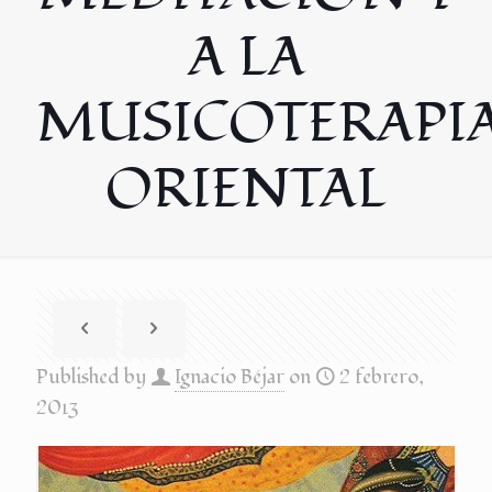
A LA
MUSICOTERAPI
ORIENTAL
Published by
Ignacio Béjar
on
2 febrero,
2013