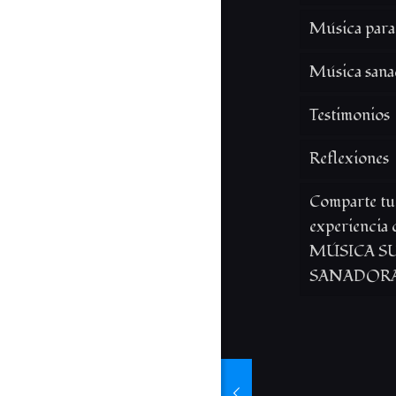
Música para
Música sana
Testimonios
Reflexiones
Comparte tu
experiencia 
MÚSICA SU
SANADOR
er LA VOZ DEL
er LA VOZ DEL