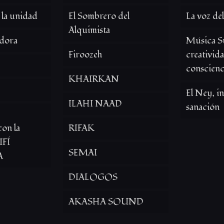
 la unidad
El Sombrero del
La voz de
Alquimista
dora
Música Su
Firoozeh
creativid
conscienc
KHAIRKAN
El Ney, i
ILAHI NAAD
sanación
con la
RIFAK
FÍ
SEMAI
A
DIALOGOS
AKASHA SOUND