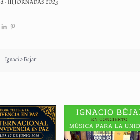
idad – III JORNADAS 2023
Ignacio Béjar