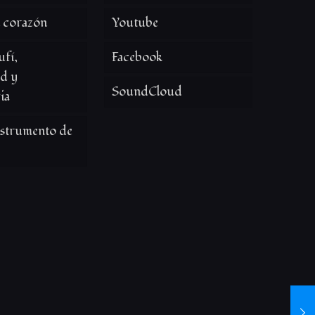
l corazón
Youtube
fí,
Facebook
ad y
SoundCloud
ia
nstrumento de