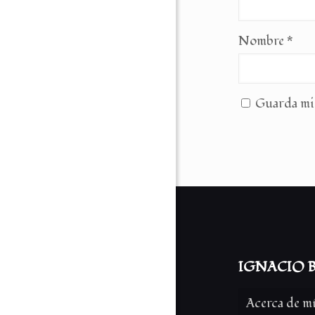
Nombre
*
Guarda mi 
IGNACIO B
Acerca de m